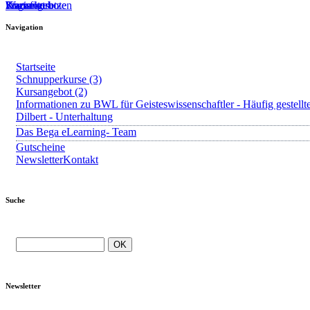
Startseite
Kursangebote
Kurs fortsetzen
Warenkorb
Login
?
Navigation
Startseite
Schnupperkurse (3)
Kursangebot (2)
Informationen zu BWL für Geisteswissenschaftler - Häufig gestellt
Dilbert - Unterhaltung
Das Bega eLearning- Team
Gutscheine
Newsletter
Kontakt
Suche
Newsletter