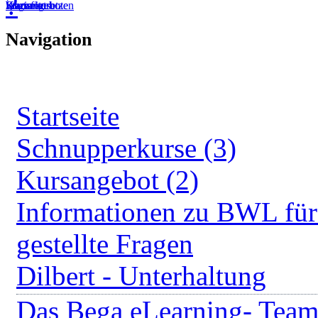
?
Startseite
Kursangebote
Kurs fortsetzen
Warenkorb
Login
Navigation
Startseite
Schnupperkurse (3)
Kursangebot (2)
Informationen zu BWL für 
gestellte Fragen
Dilbert - Unterhaltung
Das Bega eLearning- Tea