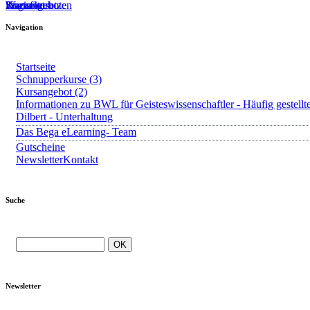
Startseite
Kursangebote
Kurs fortsetzen
Warenkorb
Login
?
Navigation
Startseite
Schnupperkurse (3)
Kursangebot (2)
Informationen zu BWL für Geisteswissenschaftler - Häufig gestellt
Dilbert - Unterhaltung
Das Bega eLearning- Team
Gutscheine
Newsletter
Kontakt
Suche
Newsletter