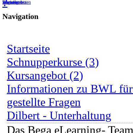
?
Startseite
Kursangebote
Kurs fortsetzen
Warenkorb
Login
Navigation
Startseite
Schnupperkurse (3)
Kursangebot (2)
Informationen zu BWL für 
gestellte Fragen
Dilbert - Unterhaltung
Das Bega eLearning- Tea