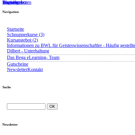
Startseite
Kursangebote
Kurs fortsetzen
Warenkorb
Login
?
Navigation
Startseite
Schnupperkurse (3)
Kursangebot (2)
Informationen zu BWL für Geisteswissenschaftler - Häufig gestellt
Dilbert - Unterhaltung
Das Bega eLearning- Team
Gutscheine
Newsletter
Kontakt
Suche
Newsletter